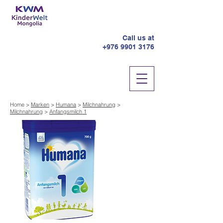
Call us at
+976 9901 3176
Home >
Marken
>
Humana
>
Milchnahrung
>
Milchnahrung
>
Anfangsmilch 1