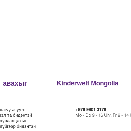
л авахыг
Kinderwelt Mongolia
дагуу асуулт
+976 9901 3176
вэл та бидэнтэй
Mo - Do 9 - 16 Uhr, Fr 9 - 14
 хуваалцахыг
лгүйгээр бидэнтэй