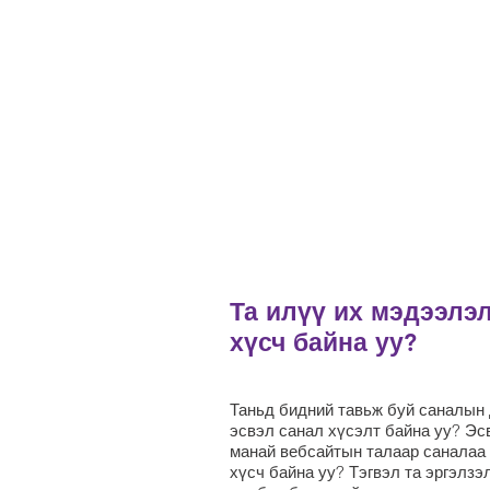
Та илүү их мэдээлэ
хүсч байна уу?
Таньд бидний тавьж буй саналын 
эсвэл санал хүсэлт байна уу? Эс
манай вебсайтын талаар саналаа
хүсч байна уу? Тэгвэл та эргэлзэ