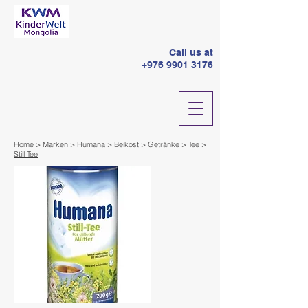
Call us at
+976 9901 3176
Home >
Marken
>
Humana
>
Beikost
>
Getränke
>
Tee
>
Still Tee