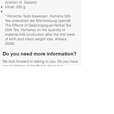
Aromen (lt. Gesetz)
Inhalt: 200 g
* Klinische Tests beweisen: Humana Still-
Tee unterstützt die Milchbildung (gemäß
The Effects of Galactogogual Herbal Tea
(Still-Tee, Humana) on the quantity of
material milk production after the first week
of birth and infant weight loss, Ankara
2008)
Do you need more information?
We look forward to talking to you. Do you have
any questions or feedback about our
services? Or would you like to send us
suggestions about our website? Then do not
hesitate to contact us.
Kinderwelt Mongolia
+976 9901 3176
Mo - Fr 9am - 8pm, Sa 9am - 6pm