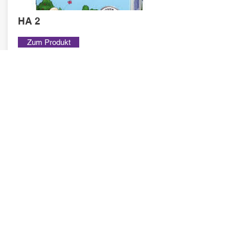
HA 2
Zum Produkt
Brauchen Sie weitere
Informationen?
Wir freuen uns, mit Ihnen ins Gespräch zu
kommen. Haben Sie Fragen oder Feedback
zu unserem Angebot? Oder möchten Sie uns
Anregungen zu unserer Website mitteilen?
Dann zögern Sie nicht, uns zu kontaktieren.
Kinderwelt Mongolia
+976 9901 3176
Mo - Do 9 - 16 Uhr, Fr 9 - 14 Uhr