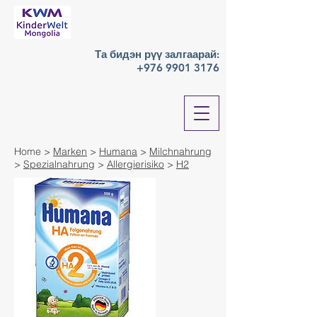
Та бидэн рүү залгаарай:
+976 9901 3176
Home >
Marken
>
Humana
>
Milchnahrung
>
Spezialnahrung
>
Allergierisiko
>
H2