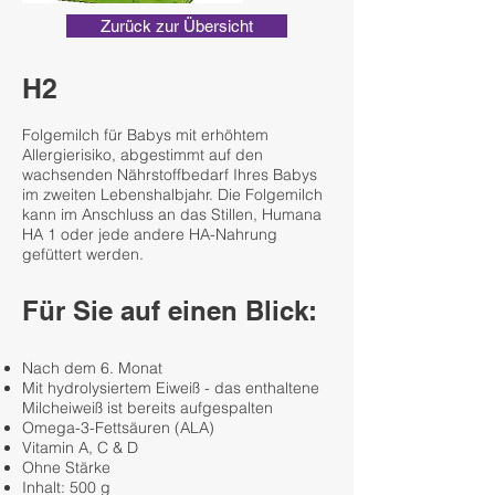
Zurück zur Übersicht
H2
Folgemilch für Babys mit erhöhtem
Allergierisiko, abgestimmt auf den
wachsenden Nährstoffbedarf Ihres Babys
im zweiten Lebenshalbjahr. Die Folgemilch
kann im Anschluss an das Stillen, Humana
HA 1 oder jede andere HA-Nahrung
gefüttert werden.
Für Sie auf einen Blick:
Nach dem 6. Monat
Mit hydrolysiertem Eiweiß - das enthaltene
Milcheiweiß ist bereits aufgespalten
Omega-3-Fettsäuren (ALA)
Vitamin A, C & D
Ohne Stärke
Inhalt: 500 g