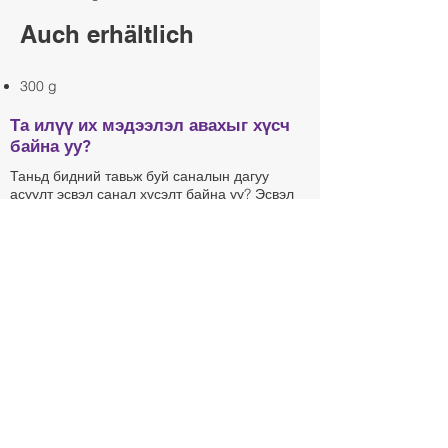
Auch erhältlich
300 g
Та илүү их мэдээлэл авахыг хүсч
байна уу?
Таньд бидний тавьж буй саналын дагуу
асуулт эсвэл санал хүсэлт байна уу? Эсвэл
та бидэнтэй манай вебсайтын талаар
саналаа хуваалцахыг хүсч байна уу? Тэгвэл
та эргэлзэлгүйгээр бидэнтэй холбоо
бариарай.
Kinderwelt Mongolia
+976 9901 3176
Mo - Do 9 - 16 Uhr, Fr 9 - 14 Uhr
Цахим шуудан